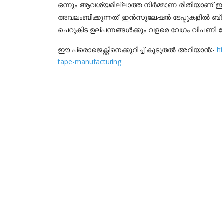
ഒന്നും ആവശ്യമില്ലാത്ത നിർമ്മാണ രീതിയാണ് 
അവലംബിക്കുന്നത്. ഇൻസുലേഷൻ ടേപ്പുകളിൽ ബ്
ചെറുകിട ഉല്പന്നങ്ങൾക്കും വളരെ വേഗം വിപണി ന
ഈ പ്രൊജെക്റ്റിനെക്കുറിച്ച് കൂടുതൽ അറിയാൻ:-
h
tape-manufacturing