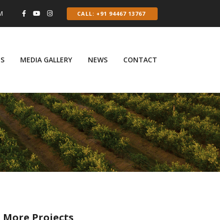
PM
CALL: +91 94467 13767
GS
MEDIA GALLERY
NEWS
CONTACT
More Projects