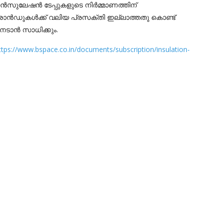
ഇൻസുലേഷൻ ടേപ്പുകളുടെ നിർമ്മാണത്തിന്
രാൻഡുകൾക്ക് വലിയ പ്രസക്തി ഇല്ലാത്തതു കൊണ്ട്
േടാൻ സാധിക്കും.
ttps://www.bspace.co.in/documents/subscription/insulation-