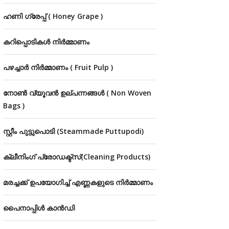
ഹണി ഗ്രേപ്പ് ( Honey Grape )
കറിപ്പൊടികൾ നിർമ്മാണം
പഴച്ചാർ നിർമ്മാണം ( Fruit Pulp )
നോൺ വ്യൂവൻ ഉല്‌പന്നങ്ങൾ ( Non Woven
Bags )
സ്റ്റീം പുട്ടുപൊടി (Steammade Puttupodi)
ക്ലീനിംഗ് പ്രോഡക്ട്സ്(Cleaning Products)
മരച്ചക്ക് ഉപയോഗിച്ച് എണ്ണകളുടെ നിർമ്മാണം
പൈനാപ്പിൾ കാൻഡി