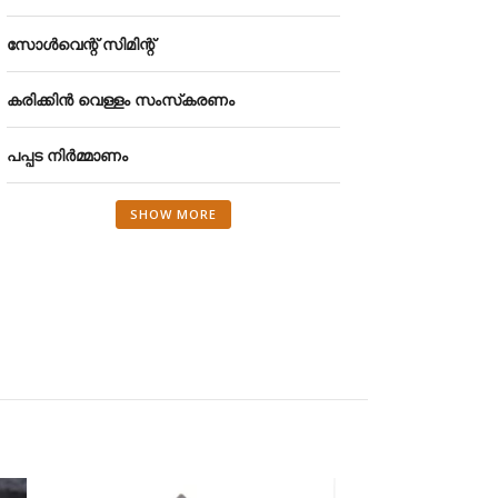
സോൾവെന്റ് സിമിന്റ്
കരിക്കിൻ വെള്ളം സംസ്‌കരണം
പപ്പട നിർമ്മാണം
SHOW MORE