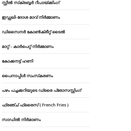
സ്റ്റീൽ സ്‌ക്രബ്ബർ റീപായ്‌ക്കിംഗ്
ഇഡ്ഡലി-ദോശ മാവ് നിർമ്മാണം
ഡിസൈനർ കോൺക്രീറ്റ് ടൈൽ
മാറ്റ് - കാർപെറ്റ് നിർമ്മാണം
കോക്കനട്ട് ഹണി
പൈനാപ്പിൾ സംസ്‌കരണം
പഴം പച്ചക്കറിയുടെ ഡ്രൈ പ്രോസസ്സിംഗ്
ഫ്രഞ്ച് ഫ്രൈസ് ( French Fries )
സാഡിൽ നിർമാണം