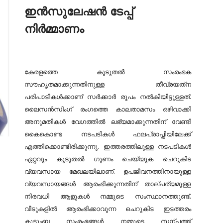
ഇൻസുലേഷൻ ടേപ്പ്
നിർമ്മാണം
കേരളത്തെ കൂടുതൽ സംരംഭക
സൗഹൃതമാക്കുന്നതിനുള്ള തീവ്രയത്‌ന
പരിപാടികൾക്കാണ് സർക്കാർ രൂപം നൽകിയിട്ടുള്ളത്.
ലൈസൻസിംഗ് രംഗത്തെ കാലതാമസം ഒഴിവാക്കി
അനുമതികൾ വേഗത്തിൽ ലഭ്യമാക്കുന്നതിന് വേണ്ടി
കൈകൊണ്ട നടപടികൾ ഫലപ്രാപ്തിയിലേക്ക്
എത്തിക്കൊണ്ടിരിക്കുന്നു. ഇത്തരത്തിലുള്ള നടപടികൾ
ഏറ്റവും കൂടുതൽ ഗുണം ചെയ്‌യുക ചെറുകിട
വ്യവസായ മേഖലയിലാണ്. ഉപജീവനത്തിനായുള്ള
വ്യവസായങ്ങൾ ആരംഭിക്കുന്നതിന് താല്പര്യമുള്ള
നിരവധി ആളുകൾ നമ്മുടെ സംസ്ഥാനത്തുണ്ട്.
വീടുകളിൽ ആരംഭിക്കാവുന്ന ചെറുകിട ഇടത്തരം
കുടുംബ സംരംഭങ്ങൾ നമ്മുടെ സന്പത്ത്