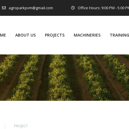
agroparkpvm@gmail.com
Office Hours: 9:00 PM - 5:00 
ME
ABOUT US
PROJECTS
MACHINERIES
TRAININ
PROJECT