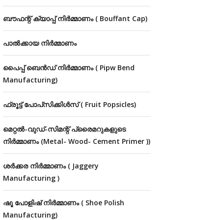
ബൗഫന്റ് ക്യാപ്പ് നിർമ്മാണം ( Bouffant Cap)
പാൽക്കായ നിർമ്മാണം
പൈപ്പ് ബെൻഡ് നിർമ്മാണം ( Pipw Bend
Manufacturing)
ഫ്രൂട്ട് പോപ്‌സിക്കിൾസ് ( Fruit Popsicles)
മെറ്റൽ-വുഡ്-സിമന്റ് പ്രൈമറുകളുടെ
നിർമ്മാണം (Metal- Wood- Cement Primer ))
ശർക്കര നിർമ്മാണം ( Jaggery
Manufacturing )
ഷൂ പോളിഷ് നിർമ്മാണം ( Shoe Polish
Manufacturing)