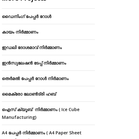
ഡൈനിംഗ് പേപ്പർ റോൾ
കായം നിർമ്മാണം
ഇഡലി ദോശമാവ് നിർമ്മാണം
ഇൻസുലേഷൻ ടേപ്പ് നിർമ്മാണം
തെർമൽ പേപ്പർ റോൾ നിർമാണം
മൈക്രോ ലോൺട്രി ഹബ്
ഐസ് ക്യൂബ് നിർമ്മാണം ( Ice Cube
Manufacturing)
A4 പേപ്പർ നിർമ്മാണം ( A4 Paper Sheet