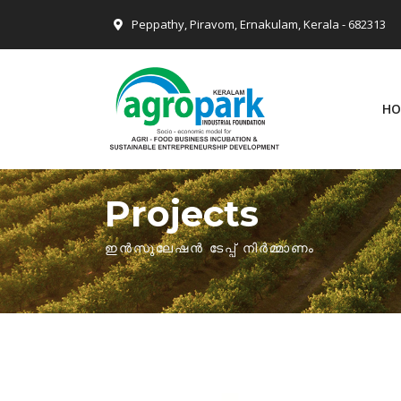
Peppathy, Piravom, Ernakulam, Kerala - 682313
HO
Projects
ഇൻസുലേഷൻ ടേപ്പ് നിർമ്മാണം