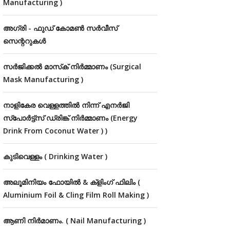
Manufacturing )
അഗ്രി - ഫുഡ് കോമൺ സർവീസ്
സെന്ററുകൾ
സർജിക്കൽ മാസ്‌ക് നിർമ്മാണം (Surgical
Mask Manufacturing )
നാളികേര വെള്ളത്തിൽ നിന്ന് എനർജി
സ്‌പോർട്ട്സ് ഡ്രിങ്ക് നിർമ്മാണം (Energy
Drink From Coconut Water ) )
കുടിവെള്ളം ( Drinking Water )
അലൂമിനിയം ഫോയിൽ & ക്ളിംഗ് ഫിലിം (
Aluminium Foil & Cling Film Roll Making )
ആണി നിർമാണം. ( Nail Manufacturing )