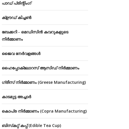
പാഡ് പ്രിന്റിംഗ്
ക്‌ളൗഡ്‌ കിച്ചൺ
ബേക്കറി - മെഡിസിൻ കവറുകളുടെ
നിർമ്മാണം
ജൈവ നേർവളങ്ങൾ
ഹൈപ്പോക്ലോറസ് ആസിഡ് നിർമ്മാണം
ഗ്രീസ് നിർമ്മാണം (Greese Manufacturing)
കാടമുട്ട അച്ചാർ
കൊപ്ര നിർമ്മാണം (Copra Manufacturing)
ബിസ്‌കറ്റ് കപ്പ് (Edible Tea Cup)