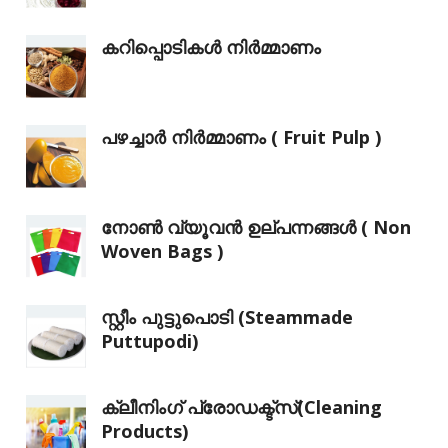
കറിപ്പൊടികൾ നിർമ്മാണം
പഴച്ചാർ നിർമ്മാണം ( Fruit Pulp )
നോൺ വ്യൂവൻ ഉല്‌പന്നങ്ങൾ ( Non
Woven Bags )
സ്റ്റീം പുട്ടുപൊടി (Steammade
Puttupodi)
ക്ലീനിംഗ് പ്രോഡക്ട്സ്(Cleaning
Products)