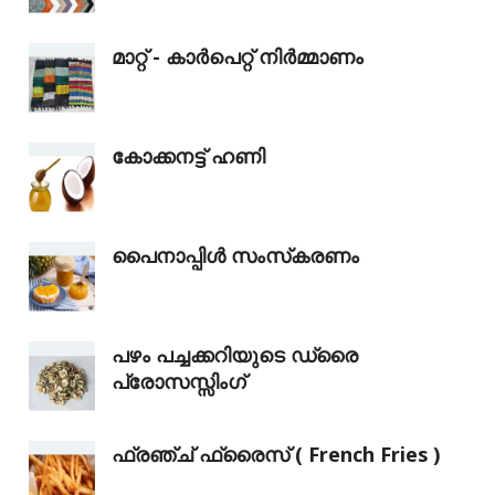
മാറ്റ് - കാർപെറ്റ് നിർമ്മാണം
കോക്കനട്ട് ഹണി
പൈനാപ്പിൾ സംസ്‌കരണം
പഴം പച്ചക്കറിയുടെ ഡ്രൈ
പ്രോസസ്സിംഗ്
ഫ്രഞ്ച് ഫ്രൈസ് ( French Fries )