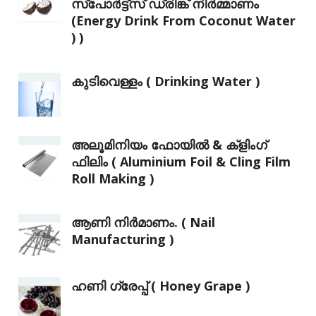
സ്‌പോർട്ട്സ് ഡ്രിങ്ക് നിർമ്മാണം
(Energy Drink From Coconut Water
) )
കുടിവെള്ളം ( Drinking Water )
അലൂമിനിയം ഫോയിൽ & ക്ളിംഗ്
ഫിലിം ( Aluminium Foil & Cling Film
Roll Making )
ആണി നിർമാണം. ( Nail
Manufacturing )
ഹണി ഗ്രേപ്പ് ( Honey Grape )