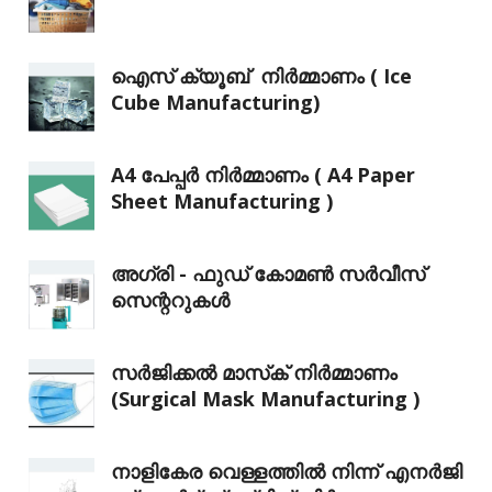
ഐസ് ക്യൂബ് നിർമ്മാണം ( Ice
Cube Manufacturing)
A4 പേപ്പർ നിർമ്മാണം ( A4 Paper
Sheet Manufacturing )
അഗ്രി - ഫുഡ് കോമൺ സർവീസ്
സെന്ററുകൾ
സർജിക്കൽ മാസ്‌ക് നിർമ്മാണം
(Surgical Mask Manufacturing )
നാളികേര വെള്ളത്തിൽ നിന്ന് എനർജി