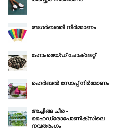
അഗർബത്തി നിർമ്മാണം
ഹോംമെയ്‌ഡ് ചോക്ലേറ്റ്
ഹെർബൽ സോപ്പ് നിർമ്മാണം
അച്ചിങ്ങ ചീര -
ഹൈഡ്രോപോണിക്‌സിലെ
നവതരംഗം