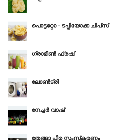
പൊട്ടറ്റോ - ടപ്പിയോക്ക ചിപ്‌സ്
ഗ്രാമീൺ ഫ്രഷ്
ലോൺട്രി
നേച്ചർ വാഷ്
തേങ്ങാ പീര സംസ്‌കരണം