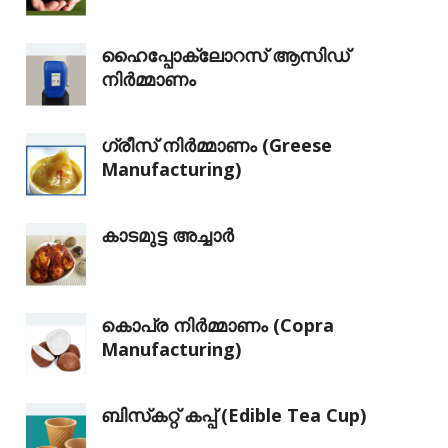
ഹൈപ്പോക്ലോറസ് ആസിഡ്
നിർമ്മാണം
ഗ്രീസ് നിർമ്മാണം (Greese
Manufacturing)
കാടമുട്ട അച്ചാർ
കൊപ്ര നിർമ്മാണം (Copra
Manufacturing)
ബിസ്‌കറ്റ് കപ്പ് (Edible Tea Cup)