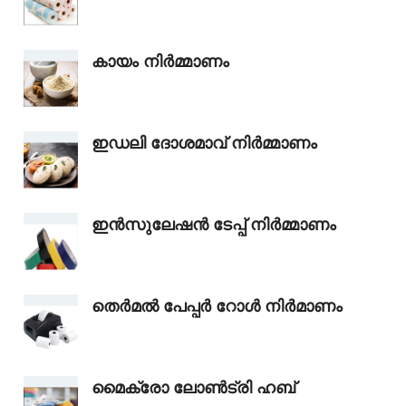
കായം നിർമ്മാണം
ഇഡലി ദോശമാവ് നിർമ്മാണം
ഇൻസുലേഷൻ ടേപ്പ് നിർമ്മാണം
തെർമൽ പേപ്പർ റോൾ നിർമാണം
മൈക്രോ ലോൺട്രി ഹബ്