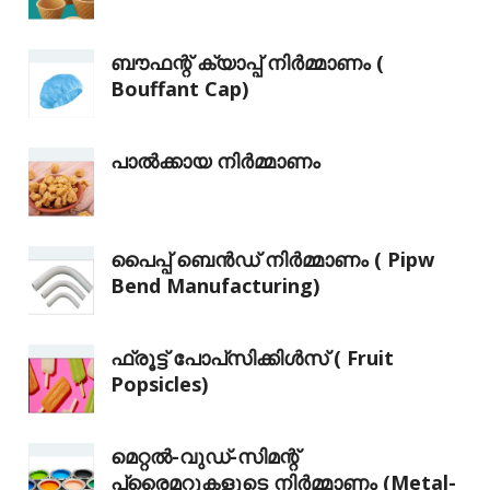
ബൗഫന്റ് ക്യാപ്പ് നിർമ്മാണം (
Bouffant Cap)
പാൽക്കായ നിർമ്മാണം
പൈപ്പ് ബെൻഡ് നിർമ്മാണം ( Pipw
Bend Manufacturing)
ഫ്രൂട്ട് പോപ്‌സിക്കിൾസ് ( Fruit
Popsicles)
മെറ്റൽ-വുഡ്-സിമന്റ്
പ്രൈമറുകളുടെ നിർമ്മാണം (Metal-