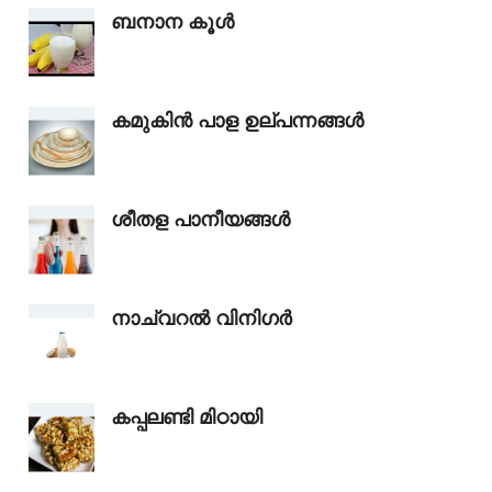
ബനാന കൂൾ
കമുകിൻ പാള ഉല്പന്നങ്ങൾ
ശീതള പാനീയങ്ങൾ
നാച്വറൽ വിനിഗർ
കപ്പലണ്ടി മിഠായി