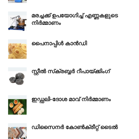
മരച്ചക്ക് ഉപയോഗിച്ച് എണ്ണകളുടെ
നിർമ്മാണം
പൈനാപ്പിൾ കാൻഡി
സ്റ്റീൽ സ്‌ക്രബ്ബർ റീപായ്‌ക്കിംഗ്
ഇഡ്ഡലി-ദോശ മാവ് നിർമ്മാണം
ഡിസൈനർ കോൺക്രീറ്റ് ടൈൽ