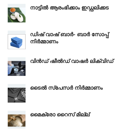
നാട്ടിൽ ആരംഭിക്കാം ഇഡ്ഡലിക്കട
ഡിഷ് വാഷ് ബാർ- ബാർ സോപ്പ്
നിർമ്മാണം
വിൻഡ് ഷീൽഡ് വാഷർ ലിക്വിഡ്
ടൈൽ സ്‌പേസർ നിർമ്മാണം
മൈക്രോ റൈസ് മില്ല്