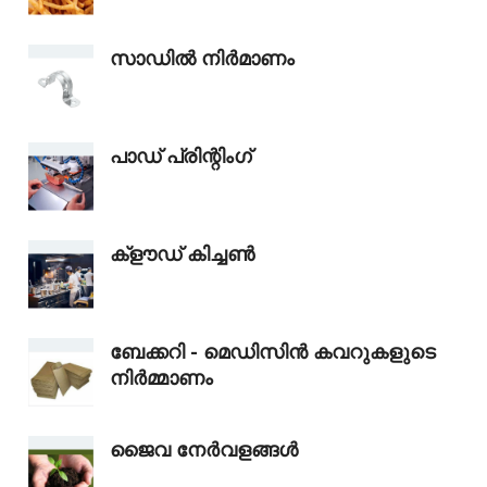
സാഡിൽ നിർമാണം
പാഡ് പ്രിന്റിംഗ്
ക്‌ളൗഡ്‌ കിച്ചൺ
ബേക്കറി - മെഡിസിൻ കവറുകളുടെ
നിർമ്മാണം
ജൈവ നേർവളങ്ങൾ