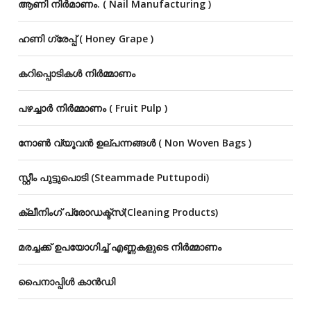
ആണി നിർമാണം. ( Nail Manufacturing )
ഹണി ഗ്രേപ്പ് ( Honey Grape )
കറിപ്പൊടികൾ നിർമ്മാണം
പഴച്ചാർ നിർമ്മാണം ( Fruit Pulp )
നോൺ വ്യൂവൻ ഉല്‌പന്നങ്ങൾ ( Non Woven Bags )
സ്റ്റീം പുട്ടുപൊടി (Steammade Puttupodi)
ക്ലീനിംഗ് പ്രോഡക്ട്സ്(Cleaning Products)
മരച്ചക്ക് ഉപയോഗിച്ച് എണ്ണകളുടെ നിർമ്മാണം
പൈനാപ്പിൾ കാൻഡി