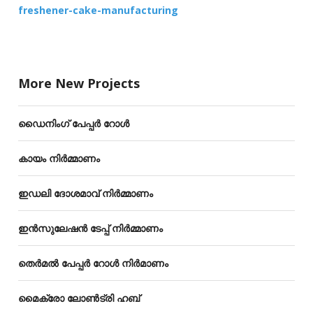
freshener-cake-manufacturing
More New Projects
ഡൈനിംഗ് പേപ്പർ റോൾ
കായം നിർമ്മാണം
ഇഡലി ദോശമാവ് നിർമ്മാണം
ഇൻസുലേഷൻ ടേപ്പ് നിർമ്മാണം
തെർമൽ പേപ്പർ റോൾ നിർമാണം
മൈക്രോ ലോൺട്രി ഹബ്