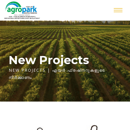
New Projects
NEW PROJECTS
| എയർ ഫ്രഷ്‌നറുകളുടെ
നിർമ്മാണം