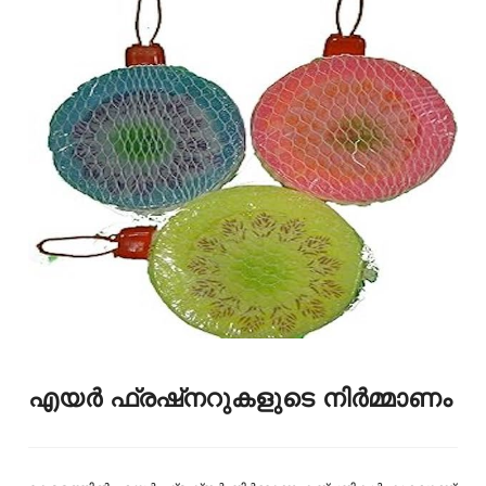
എയർ ഫ്രഷ്‌നറുകളുടെ നിർമ്മാണം