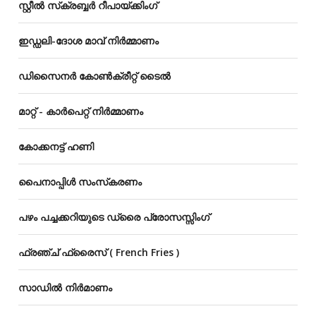
സ്റ്റീൽ സ്‌ക്രബ്ബർ റീപായ്‌ക്കിംഗ്
ഇഡ്ഡലി-ദോശ മാവ് നിർമ്മാണം
ഡിസൈനർ കോൺക്രീറ്റ് ടൈൽ
മാറ്റ് - കാർപെറ്റ് നിർമ്മാണം
കോക്കനട്ട് ഹണി
പൈനാപ്പിൾ സംസ്‌കരണം
പഴം പച്ചക്കറിയുടെ ഡ്രൈ പ്രോസസ്സിംഗ്
ഫ്രഞ്ച് ഫ്രൈസ് ( French Fries )
സാഡിൽ നിർമാണം