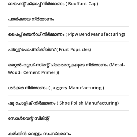
ബൗഫന്റ് ക്യാപ്പ് നിർമ്മാണം ( Bouffant Cap)
പാൽക്കായ നിർമ്മാണം
പൈപ്പ് ബെൻഡ് നിർമ്മാണം ( Pipw Bend Manufacturing)
ഫ്രൂട്ട് പോപ്‌സിക്കിൾസ് ( Fruit Popsicles)
മെറ്റൽ-വുഡ്-സിമന്റ് പ്രൈമറുകളുടെ നിർമ്മാണം (Metal-
Wood- Cement Primer ))
ശർക്കര നിർമ്മാണം ( Jaggery Manufacturing )
ഷൂ പോളിഷ് നിർമ്മാണം ( Shoe Polish Manufacturing)
സോൾവെന്റ് സിമിന്റ്
കരിക്കിൻ വെള്ളം സംസ്‌കരണം