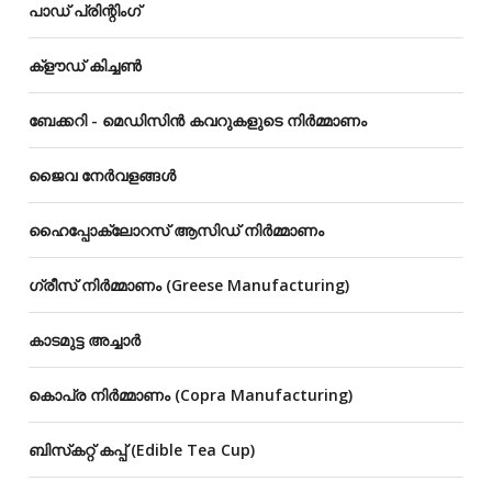
പാഡ് പ്രിന്റിംഗ്
ക്‌ളൗഡ്‌ കിച്ചൺ
ബേക്കറി - മെഡിസിൻ കവറുകളുടെ നിർമ്മാണം
ജൈവ നേർവളങ്ങൾ
ഹൈപ്പോക്ലോറസ് ആസിഡ് നിർമ്മാണം
ഗ്രീസ് നിർമ്മാണം (Greese Manufacturing)
കാടമുട്ട അച്ചാർ
കൊപ്ര നിർമ്മാണം (Copra Manufacturing)
ബിസ്‌കറ്റ് കപ്പ് (Edible Tea Cup)