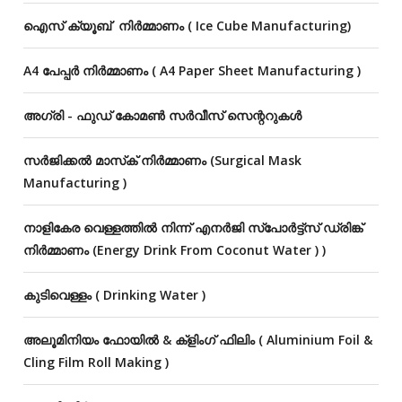
ഐസ് ക്യൂബ് നിർമ്മാണം ( Ice Cube Manufacturing)
A4 പേപ്പർ നിർമ്മാണം ( A4 Paper Sheet Manufacturing )
അഗ്രി - ഫുഡ് കോമൺ സർവീസ് സെന്ററുകൾ
സർജിക്കൽ മാസ്‌ക് നിർമ്മാണം (Surgical Mask
Manufacturing )
നാളികേര വെള്ളത്തിൽ നിന്ന് എനർജി സ്‌പോർട്ട്സ് ഡ്രിങ്ക്
നിർമ്മാണം (Energy Drink From Coconut Water ) )
കുടിവെള്ളം ( Drinking Water )
അലൂമിനിയം ഫോയിൽ & ക്ളിംഗ് ഫിലിം ( Aluminium Foil &
Cling Film Roll Making )