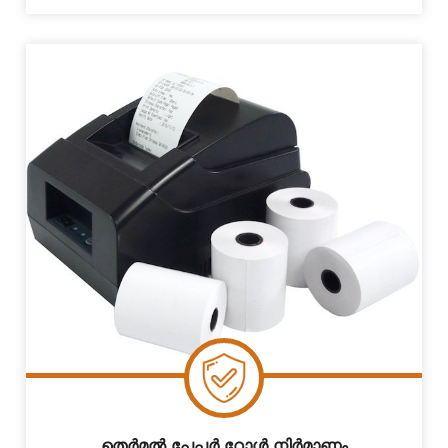
തെർമൽ പേപ്പർ റോൾ നിർമാണം