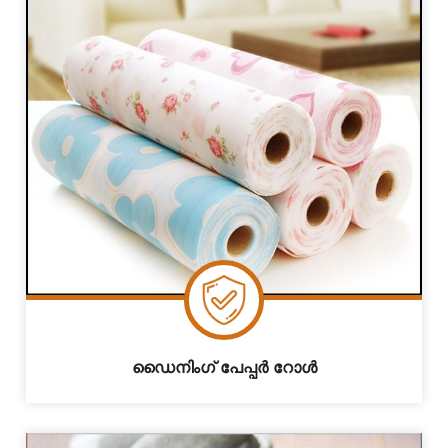
ഡൈനിംഗ് പേപ്പർ റോൾ