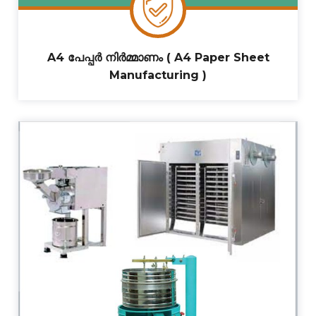
A4 പേപ്പർ നിർമ്മാണം ( A4 Paper Sheet
Manufacturing )