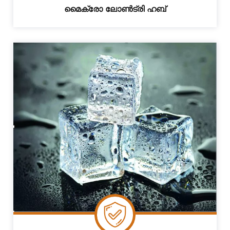
മൈക്രോ ലോൺട്രി ഹബ്