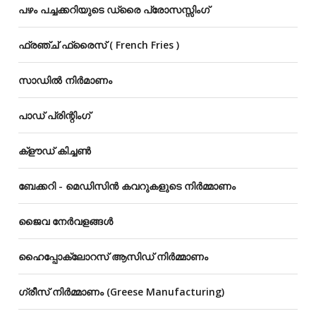
പഴം പച്ചക്കറിയുടെ ഡ്രൈ പ്രോസസ്സിംഗ്
ഫ്രഞ്ച് ഫ്രൈസ് ( French Fries )
സാഡിൽ നിർമാണം
പാഡ് പ്രിന്റിംഗ്
ക്‌ളൗഡ്‌ കിച്ചൺ
ബേക്കറി - മെഡിസിൻ കവറുകളുടെ നിർമ്മാണം
ജൈവ നേർവളങ്ങൾ
ഹൈപ്പോക്ലോറസ് ആസിഡ് നിർമ്മാണം
ഗ്രീസ് നിർമ്മാണം (Greese Manufacturing)