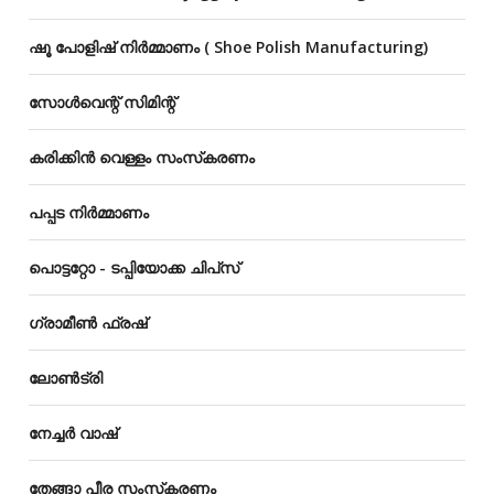
ഷൂ പോളിഷ് നിർമ്മാണം ( Shoe Polish Manufacturing)
സോൾവെന്റ് സിമിന്റ്
കരിക്കിൻ വെള്ളം സംസ്‌കരണം
പപ്പട നിർമ്മാണം
പൊട്ടറ്റോ - ടപ്പിയോക്ക ചിപ്‌സ്
ഗ്രാമീൺ ഫ്രഷ്
ലോൺട്രി
നേച്ചർ വാഷ്
തേങ്ങാ പീര സംസ്‌കരണം