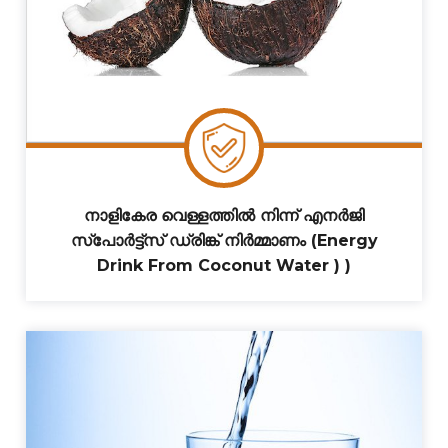
നാളികേര വെള്ളത്തിൽ നിന്ന് എനർജി
സ്‌പോർട്ട്സ് ഡ്രിങ്ക് നിർമ്മാണം (Energy
Drink From Coconut Water ) )