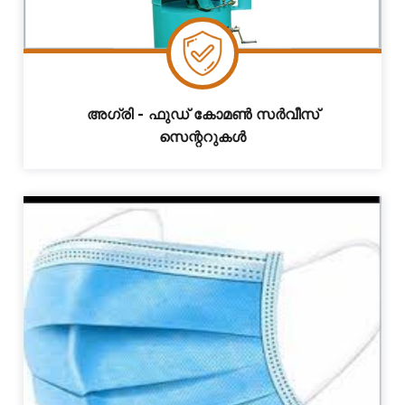
അഗ്രി - ഫുഡ് കോമൺ സർവീസ്
സെന്ററുകൾ