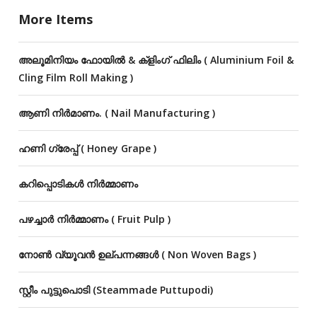
More Items
അലൂമിനിയം ഫോയിൽ & ക്ളിംഗ് ഫിലിം ( Aluminium Foil &
Cling Film Roll Making )
ആണി നിർമാണം. ( Nail Manufacturing )
ഹണി ഗ്രേപ്പ് ( Honey Grape )
കറിപ്പൊടികൾ നിർമ്മാണം
പഴച്ചാർ നിർമ്മാണം ( Fruit Pulp )
നോൺ വ്യൂവൻ ഉല്‌പന്നങ്ങൾ ( Non Woven Bags )
സ്റ്റീം പുട്ടുപൊടി (Steammade Puttupodi)