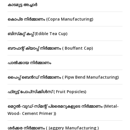
കാടമുട്ട അച്ചാർ
കൊപ്ര നിർമ്മാണം (Copra Manufacturing)
ബിസ്‌കറ്റ് കപ്പ് (Edible Tea Cup)
ബൗഫന്റ് ക്യാപ്പ് നിർമ്മാണം ( Bouffant Cap)
പാൽക്കായ നിർമ്മാണം
പൈപ്പ് ബെൻഡ് നിർമ്മാണം ( Pipw Bend Manufacturing)
ഫ്രൂട്ട് പോപ്‌സിക്കിൾസ് ( Fruit Popsicles)
മെറ്റൽ-വുഡ്-സിമന്റ് പ്രൈമറുകളുടെ നിർമ്മാണം (Metal-
Wood- Cement Primer ))
ശർക്കര നിർമ്മാണം ( Jaggery Manufacturing )