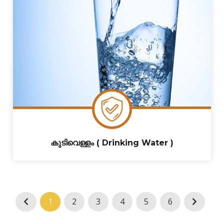
കുടിവെള്ളം ( Drinking Water )
1
2
3
4
5
6