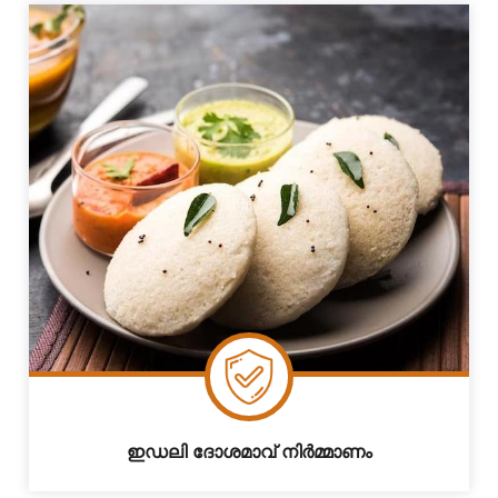
ഇഡലി ദോശമാവ് നിർമ്മാണം