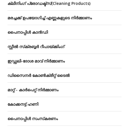
ക്ലീനിംഗ് പ്രോഡക്ട്സ്(Cleaning Products)
മരച്ചക്ക് ഉപയോഗിച്ച് എണ്ണകളുടെ നിർമ്മാണം
പൈനാപ്പിൾ കാൻഡി
സ്റ്റീൽ സ്‌ക്രബ്ബർ റീപായ്‌ക്കിംഗ്
ഇഡ്ഡലി-ദോശ മാവ് നിർമ്മാണം
ഡിസൈനർ കോൺക്രീറ്റ് ടൈൽ
മാറ്റ് - കാർപെറ്റ് നിർമ്മാണം
കോക്കനട്ട് ഹണി
പൈനാപ്പിൾ സംസ്‌കരണം