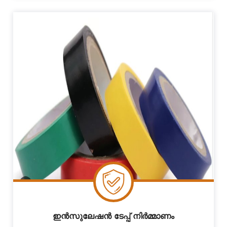
ഇൻസുലേഷൻ ടേപ്പ് നിർമ്മാണം