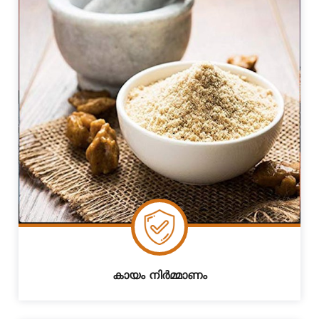
കായം നിർമ്മാണം